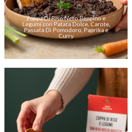
Zuppa Di Riso Nero Beppino e
VEDI RICETTA
Legumi con Patata Dolce, Carote,
Passata Di Pomodoro, Paprika e
Curry