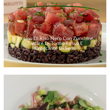
VEDI RICETTA
Tortino Di Riso Nero Con Zucchine,
Tartare Di Tonno Rosso E
Croccante Di Semi