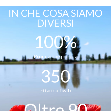
IN CHE COSA SIAMO
DIVERSI
100
%
Produzione propria
350
Ettari coltivati
Oltre 
90