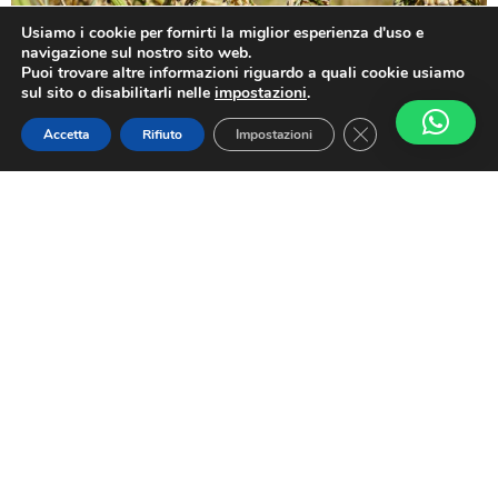
Usiamo i cookie per fornirti la miglior esperienza d'uso e
navigazione sul nostro sito web.
Puoi trovare altre informazioni riguardo a quali cookie usiamo
sul sito o disabilitarli nelle
impostazioni
.
Close GDPR Cookie
Accetta
Rifiuto
Impostazioni
Coltivazione del Riso
Una straordinaria collaborazione tra UOMO e
NATURA
Da sempre la Famiglia Melotti
dedica cura e
attenzione alla propria terra
. Su terreni
sapientemente governati nascono le
risaie
Melotti
, irrigate con limpide acque di risorgiva.