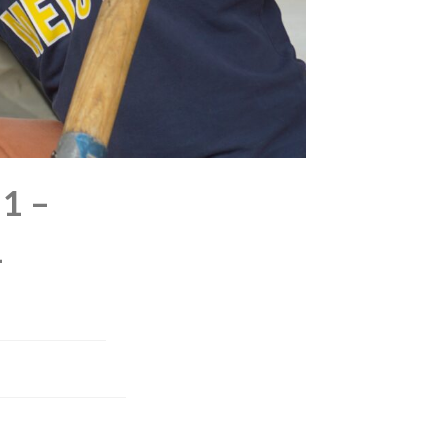
1 –
1