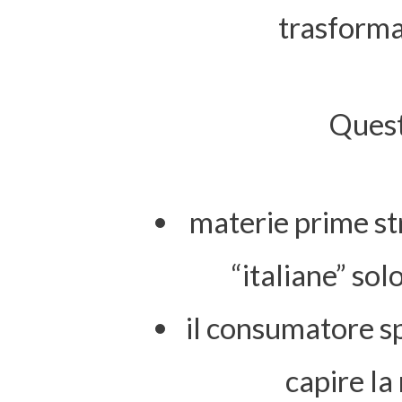
trasforma
Quest
materie prime st
“italiane” so
il consumatore s
capire la