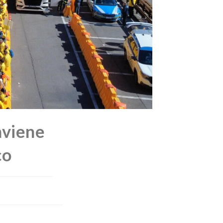
nviene
co