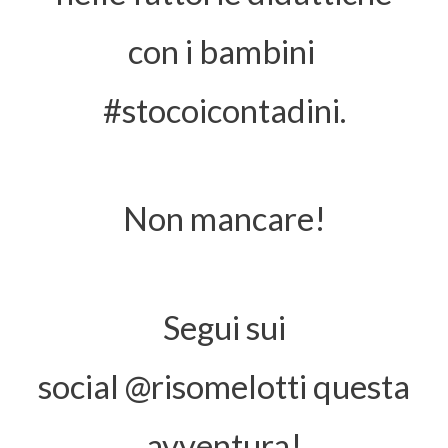
con i bambini
#stocoicontadini.
Non mancare!
Segui sui
social
@risomelotti
questa
avventura!