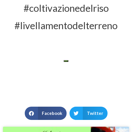
#coltivazionedelriso
#livellamentodelterreno
Facebook
Twitter